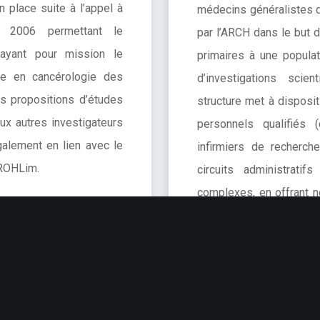
n place suite à l’appel à
médecins généralistes d
n 2006 permettant le
par l’ARCH dans le but d
ayant pour mission le
primaires à une popula
que en cancérologie des
d’investigations scien
s propositions d’études
structure met à dispos
ux autres investigateurs
personnels qualifiés 
galement en lien avec le
infirmiers de recherche
 ROHLim.
circuits administrati
complexes, en offrant n
//www.e-
aux Promoteurs.
recherche/Recherche-
-clinique/Les-EMRC