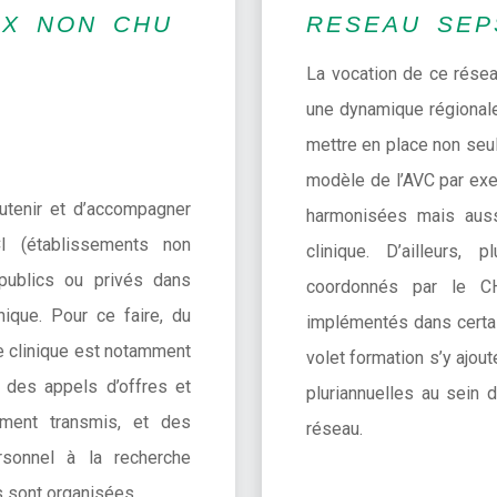
UX NON CHU
RESEAU SEP
La vocation de ce résea
une dynamique régionale
mettre en place non seul
modèle de l’AVC par ex
utenir et d’accompagner
harmonisées mais aus
I (établissements non
clinique. D’ailleurs, 
) publics ou privés dans
coordonnés par le C
nique. Pour ce faire, du
implémentés dans certa
 clinique est notamment
volet formation s’y ajou
 des appels d’offres et
pluriannuelles au sein 
rement transmis, et des
réseau.
sonnel à la recherche
ns sont organisées.