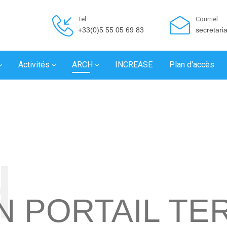
Tel :
Courriel :
+33(0)5 55 05 69 83
secretari
Activités
ARCH
INCREASE
Plan d'accès
H
N PORTAIL TE