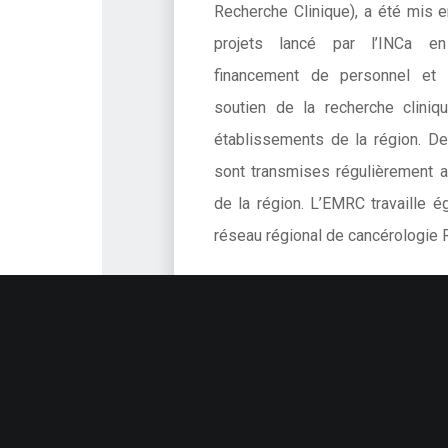
Recherche Clinique), a été mis e
projets lancé par l’INCa e
financement de personnel et 
soutien de la recherche clini
établissements de la région. De
sont transmises régulièrement a
de la région. L’EMRC travaille é
réseau régional de cancérologie
Pour plus d'informations , :
https:
cancer.fr/Professionnels-de-la-
clinique/Soutien-a-la-recherche